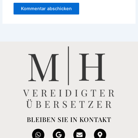
BLEIBEN SIE IN KONTAKT
W
G
E
M
h
o
n
a