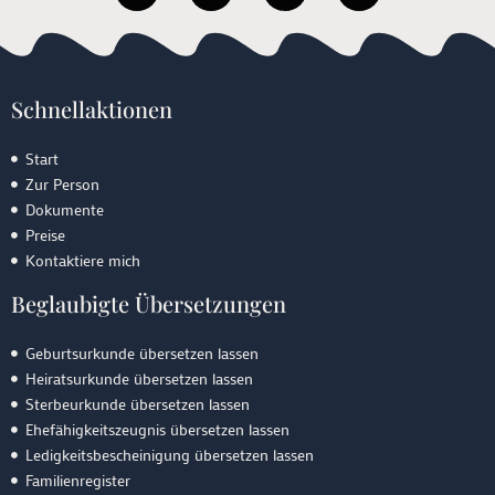
a
o
v
p
t
g
e
-
s
l
l
m
a
e
o
a
Schnellaktionen
p
p
r
p
e
k
e
Start
r
Zur Person
-
Dokumente
a
Preise
l
Kontaktiere mich
t
Beglaubigte Übersetzungen
Geburtsurkunde übersetzen lassen
Heiratsurkunde übersetzen lassen
Sterbeurkunde übersetzen lassen
Ehefähigkeitszeugnis übersetzen lassen
Ledigkeitsbescheinigung übersetzen lassen
Familienregister